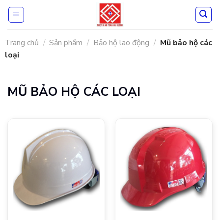
Skip
to
content
Trang chủ
/
Sản phẩm
/
Bảo hộ lao động
/
Mũ bảo hộ các
loại
MŨ BẢO HỘ CÁC LOẠI