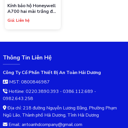
Kính bảo hộ Honeywell
A700 hai mài trắng đen
lựa chọn Mắt kính
Giá: Liên hệ
chống bụi, chống tia
UV, chống trầy xước,
đọng sương
Thông Tin Liên Hệ
Công Ty Cổ Phần Thiết Bị An Toàn Hải Dương
MST: 0800846987
Hotline: 0220.3890.393 - 0386.112.689 -
0982.643.258
Địa chỉ: 218 đường Nguyễn Lương Bằng, Phường Phạm
Ngũ Lão, Thành phố Hải Dương, Tỉnh Hải Dương
Email: antoanhdcompany@gmail.com