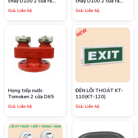
cháy D100 2 cửa ra
cháy D100 2 cửa ra
D65
D65 (có tay xoay)
Giá: Liên hệ
Giá: Liên hệ
Họng tiếp nước
ĐÈN LỐI THOÁT KT-
Tomoken 2 cửa D65
110(KT-120)
Giá: Liên hệ
Giá: Liên hệ