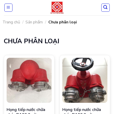
Skip
to
content
Trang chủ
/
Sản phẩm
/
Chưa phân loại
CHƯA PHÂN LOẠI
Họng tiếp nước chữa
Họng tiếp nước chữa