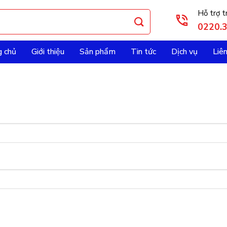
Hỗ trợ t
0220.
g chủ
Giới thiệu
Sản phẩm
Tin tức
Dịch vụ
Liê