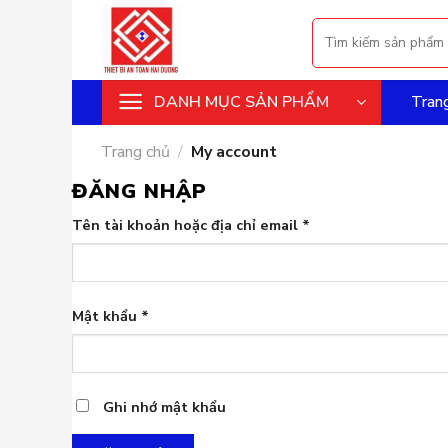
Skip
Tìm
to
kiếm:
content
DANH MỤC SẢN PHẨM
Tran
Trang chủ
/
My account
ĐĂNG NHẬP
Tên tài khoản hoặc địa chỉ email
*
Mật khẩu
*
Ghi nhớ mật khẩu