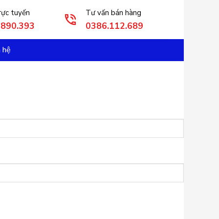
rực tuyến
Tư vấn bán hàng
3890.393
0386.112.689
n hệ