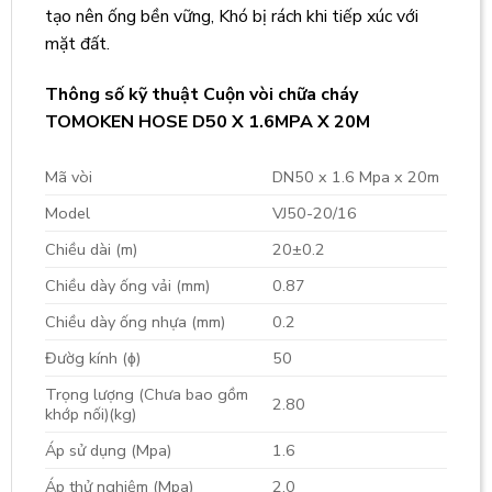
tạo nên ống bền vững, Khó bị rách khi tiếp xúc với
mặt đất.
Thông số kỹ thuật Cuộn vòi chữa cháy
TOMOKEN HOSE D50 X 1.6MPA X 20M
Mã vòi
DN50 x 1.6 Mpa x 20m
Model
VJ50-20/16
Chiều dài (m)
20±0.2
Chiều dày ống vải (mm)
0.87
Chiều dày ống nhựa (mm)
0.2
Đườg kính (ɸ)
50
Trọng lượng (Chưa bao gồm
2.80
khớp nối)(kg)
Áp sử dụng (Mpa)
1.6
Áp thử nghiệm (Mpa)
2.0