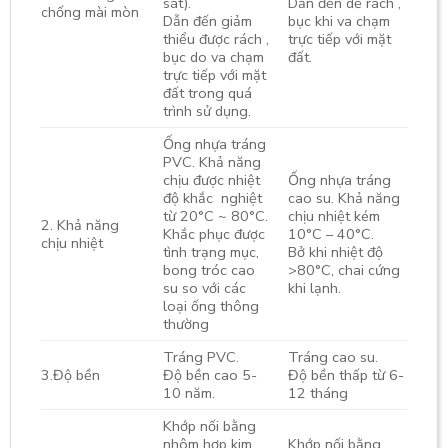
sát).
Dẫn đến dễ rách ,
chống mài mòn
Dẫn đến giảm
bục khi va chạm
thiểu được rách ,
trực tiếp với mặt
bục do va chạm
đất.
trực tiếp với mặt
đất trong quá
trình sử dụng.
Ống nhựa tráng
PVC. Khả năng
chịu được nhiệt
Ống nhựa tráng
độ khắc nghiệt
cao su. Khả năng
từ 20°C ~ 80°C.
chịu nhiệt kém
2. Khả năng
Khắc phục được
10°C – 40°C.
chịu nhiệt
tình trạng mục,
Bở khi nhiệt độ
bong tróc cao
>80°C, chai cứng
su so với các
khi lạnh.
loại ống thông
thường
Tráng PVC.
Tráng cao su.
3.Độ bền
Độ bền cao 5-
Độ bền thấp từ 6-
10 năm.
12 tháng
Khớp nối bằng
nhôm hợp kim,
Khớp nối bằng