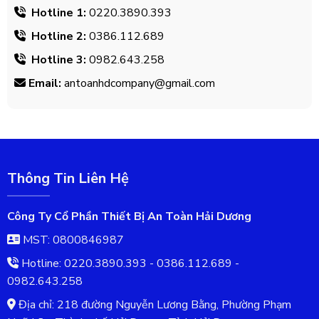
Hotline 1:
0220.3890.393
Hotline 2:
0386.112.689
Hotline 3:
0982.643.258
Email:
antoanhdcompany@gmail.com
Thông Tin Liên Hệ
Công Ty Cổ Phần Thiết Bị An Toàn Hải Dương
MST: 0800846987
Hotline: 0220.3890.393 - 0386.112.689 -
0982.643.258
Địa chỉ: 218 đường Nguyễn Lương Bằng, Phường Phạm