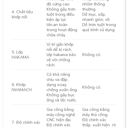
độ cứng cao.
nhôm thông
Không gây trơn
thường.
4. Chất liệu
tuột trong điều
Dễ mục, xốp,
khớp nối
kiện áp lực
nhanh giòn, vỡ.
lớn,an toàn
Dễ trơn tuột trong
trong hoạt động
quá trình sử dụng.
chữa cháy.
Vị trí gần khớp
nối dễ bị rách,
5. Lớp
lớp hakama bảo
Không có.
HAKAMA
vệ vòi chống
rách.
Có khả năng
chịu va đập ,
6. Khớp
dạng xoay,
Không có.
IWAMACH
chống xoắn ống.
Không gây bục
ống và tắc nước.
Gia công bằng
Gia công bằng
máy công nghệ
máy thủ công.
CNC hiện đại.
Độ chính xác
7. Độ chính xác
Độ chính xác
thấp, xuất hiện rò