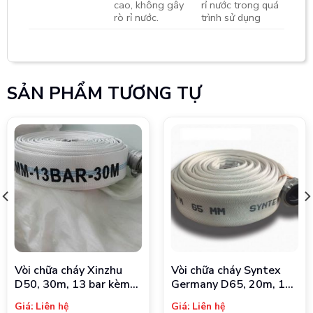
cao, không gây
rỉ nước trong quá
rò rỉ nước.
trình sử dụng
SẢN PHẨM TƯƠNG TỰ
Vòi chữa cháy Xinzhu
Vòi chữa cháy Syntex
D50, 30m, 13 bar kèm
Germany D65, 20m, 17
khớp nối
bar kèm khớp nối
Giá: Liên hệ
Giá: Liên hệ