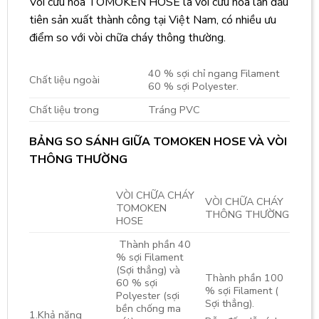
Vòi cứu hỏa TOMOKEN HOSE là vòi cứu hỏa lần đầu
tiên sản xuất thành công tại Việt Nam, có nhiều ưu
điểm so với vòi chữa cháy thông thường.
40 % sợi chỉ ngang Filament
Chất liệu ngoài
60 % sợi Polyester.
Chất liệu trong
Tráng PVC
BẢNG SO SÁNH GIỮA TOMOKEN HOSE VÀ VÒI
THÔNG THƯỜNG
VÒI CHỮA CHÁY
VÒI CHỮA CHÁY
TOMOKEN
THÔNG THƯỜNG
HOSE
Thành phần 40
% sợi Filament
(Sợi thẳng) và
Thành phần 100
60 % sợi
% sợi Filament (
Polyester (sợi
Sợi thẳng).
bền chống ma
1.Khả năng