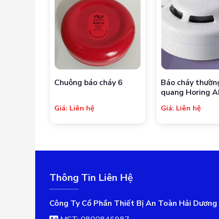
Chuông báo cháy 6
Báo cháy thườn
quang Horing 
0311-2
Giá: Liên hệ
Giá: Liên hệ
Thông Tin Liên Hệ
Công Ty Cổ Phần Thiết Bị An Toàn Hải Dương