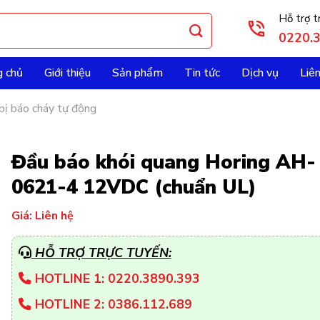
Hỗ trợ t
0220.
g chủ
Giới thiệu
Sản phẩm
Tin tức
Dịch vụ
Liê
bị báo cháy tự động
Đầu báo khói quang Horing AH-
0621-4 12VDC (chuẩn UL)
Giá: Liên hệ
HỖ TRỢ TRỰC TUYẾN:
HOTLINE 1: 0220.3890.393
HOTLINE 2: 0386.112.689