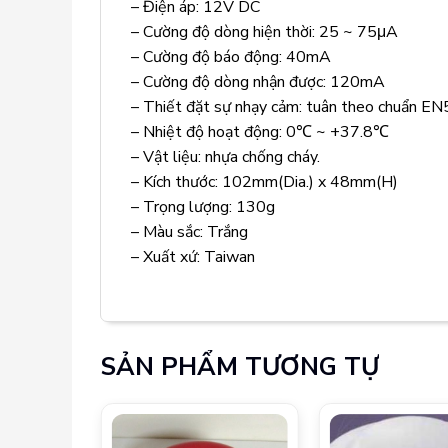
– Điện áp: 12V DC
– Cường độ dòng hiện thời: 25 ~ 75μA
– Cường độ báo động: 40mA
– Cường độ dòng nhận được: 120mA
– Thiết đặt sự nhạy cảm: tuân theo chuẩn E
– Nhiệt độ hoạt động: 0℃ ~ +37.8℃
– Vật liệu: nhựa chống cháy.
– Kích thước: 102mm(Dia.) x 48mm(H)
– Trọng lượng: 130g
– Màu sắc: Trắng
– Xuất xứ: Taiwan
SẢN PHẨM TƯƠNG TỰ