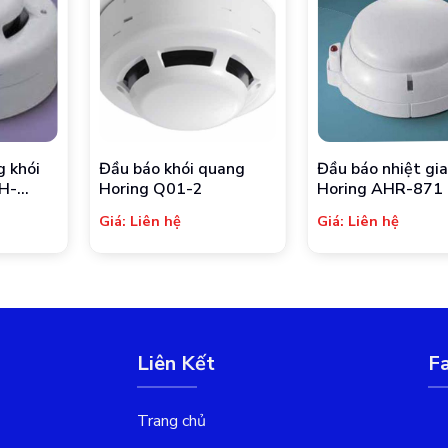
g khói
Đầu báo khói quang
Đầu báo nhiệt gi
AH-
Horing Q01-2
Horing AHR-871
Giá: Liên hệ
Giá: Liên hệ
Liên Kết
F
Trang chủ