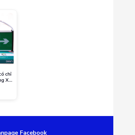
ó chỉ
Đèn Exit thường chỉ
ng XF-
hướng 2 bên 2 mặt
A
Lilang XF-BLZD-2LREL
Giá: Liên hệ
3WA
anpage Facebook