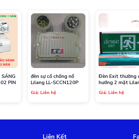
U SÁNG
đèn sự cố chống nổ
Đèn Exit thường c
02 PIN
Lilang LL-SCCN120P
hướng 2 mặt Lila
BLZD-2LREL 3W
Giá: Liên hệ
Giá: Liên hệ
Liên Kết
F