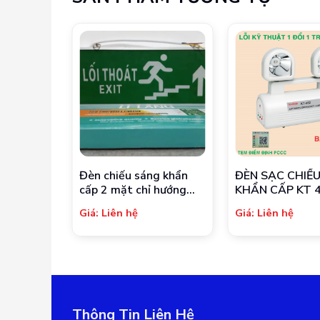
oại 2 mặt
Đèn chiếu sáng khẩn
ĐÈN SẠC CHIẾ
EL 3WA
cấp 2 mặt chỉ hướng
KHẨN CẤP KT 4
lên XF-BLZD
Giá: Liên hệ
Giá: Liên hệ
Thông Tin Liên Hệ