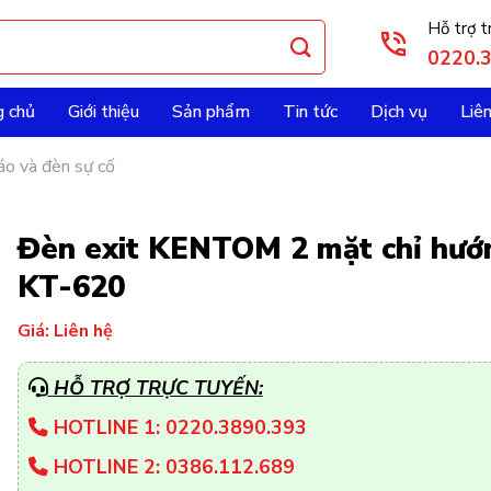
Hỗ trợ t
0220.
g chủ
Giới thiệu
Sản phẩm
Tin tức
Dịch vụ
Liê
áo và đèn sự cố
Đèn exit KENTOM 2 mặt chỉ hướ
KT-620
Giá: Liên hệ
HỖ TRỢ TRỰC TUYẾN:
HOTLINE 1: 0220.3890.393
HOTLINE 2: 0386.112.689