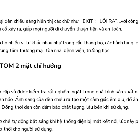
đèn chiếu sáng hiển thị các chữ như: “EXIT”; “LỐI RA”,…với côn
cố xảy ra, giúp mọi người di chuyển thuận tiện và an toàn.
o nhiều vị trí khác nhau như trong cầu thang bộ, các hành lang, 
 trung tâm thương mại, tòa nhà, bệnh viện, trường học…
NTOM 2 mặt chỉ hướng
 cấp và được kiểm tra rất nghiêm ngặt trong quá trình sản xuất 
àn hảo. Ánh sáng của đèn chiếu ra tạo một cảm giác êm dịu, đố á
. Đồng thời đèn còn đảm bảo chất lượng, lâu bền khi sử dụng.
ơ chế tự động bật sáng khi hệ thống điện bị mất kết nối, lúc này p
p thời cho người sử dụng.