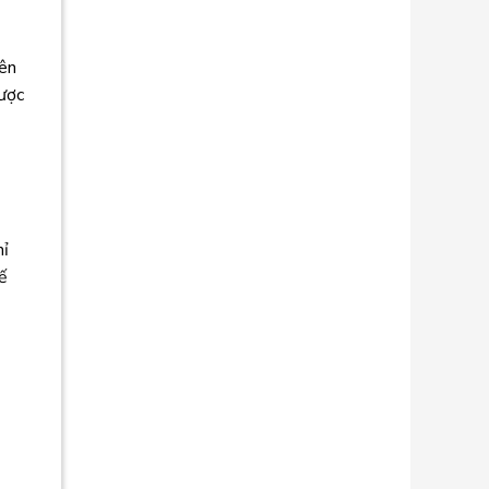
nên
được
g
hỉ
hế