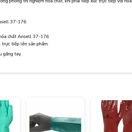
ờng phòng thí nghiệm hóa chất, khi phải tiếp xúc trực tiếp với hóa
nsell 37-176:
g hóa chất Ansell 37-176
 trực tiếp lên sản phẩm.
u găng tay.