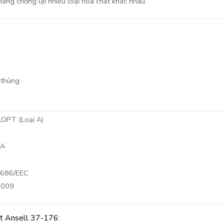
ăng chống lại nhiều loại hóa chất khác nhau.
 thùng
LOPT (Loại A)
1A
9/686/EEC
2009
ất Ansell 37-176: