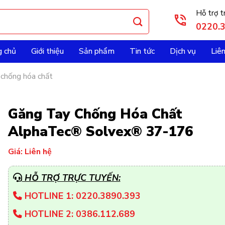
Hỗ trợ t
0220.
g chủ
Giới thiệu
Sản phẩm
Tin tức
Dịch vụ
Liê
 chống hóa chất
Găng Tay Chống Hóa Chất
AlphaTec® Solvex® 37-176
Giá: Liên hệ
HỖ TRỢ TRỰC TUYẾN:
HOTLINE 1: 0220.3890.393
HOTLINE 2: 0386.112.689