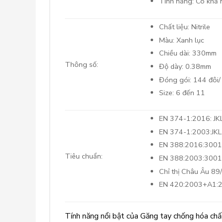
Tính năng: Có khả n
Chất liệu: Nitrile
Màu: Xanh lục
Chiều dài: 330mm
Thông số:
Độ dày: 0.38mm
Đóng gói: 144 đôi/
Size: 6 đến 11
EN 374-1:2016: JK
EN 374-1:2003:JKL
EN 388:2016:300
Tiêu chuẩn:
EN 388:2003:3001
Chỉ thị Châu Âu 8
EN 420:2003+A1:
Tính năng nổi bật của Găng tay chống hóa ch