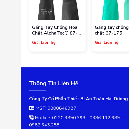
Găng Tay Chống Hóa
Găng tay chống
Chất AlphaTec® 87-
chất 37-175
118
Giá: Liên hệ
Giá: Liên hệ
Thông Tin Liên Hệ
Công Ty Cổ Phần Thiết Bị An Toàn Hải Dương
MST: 0800846987
Hotline: 0220.3890.393 - 0386.112.689 -
0982.643.258