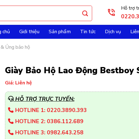
Hỗ trợ t
0220.
g chủ
Giới thiệu
Sản phẩm
Tin tức
Dịch vụ
Liê
 & Ủng bảo hộ
Giày Bảo Hộ Lao Động Bestboy 
Giá: Liên hệ
HỖ TRỢ TRỰC TUYẾN:
HOTLINE 1: 0220.3890.393
HOTLINE 2: 0386.112.689
HOTLINE 3: 0982.643.258