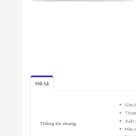
Mô tả
Giày 
Thươn
Xuất 
Thông tin chung:
Màu 