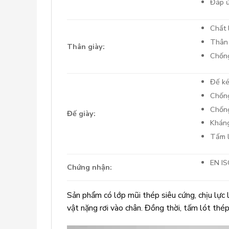
Đáp ứ
Chất 
Thân 
Thân giày:
Chống
Đế k
Chống
Chống
Đế giày:
Kháng
Tấm l
EN I
Chứng nhận:
Sản phẩm có lớp mũi thép siêu cứng, chịu lực
vật nặng rơi vào chân. Đồng thời, tấm lót thé