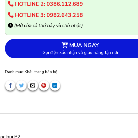
HOTLINE 2: 0386.112.689
HOTLINE 3: 0982.643.258
(Mở cửa cả thứ bảy và chủ nhật)
MUA NGAY
Gọi điện xác nhận và giao hàng tận nơi
Danh mục:
Khẩu trang bảo hộ
lọc bụi P2