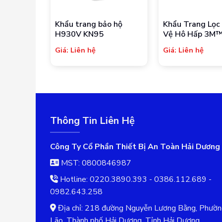
Khẩu trang bảo hộ
Khẩu Trang Lọc
H930V KN95
Vệ Hô Hấp 3M
Giá: Liên hệ
Giá: Liên hệ
Thông Tin Liên Hệ
Công Ty Cổ Phần Thiết Bị An Toàn Hải Dương
MST: 0800846987
Hotline: 0220.3890.393 - 0386.112.689 -
0982.643.258
Địa chỉ: 218 đường Nguyễn Lương Bằng, Phườ
Lão, Thành phố Hải Dương, Tỉnh Hải Dương