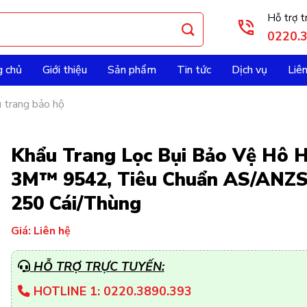
Hỗ trợ t
0220.
g chủ
Giới thiệu
Sản phẩm
Tin tức
Dịch vụ
Liê
 trang bảo hộ
Khẩu Trang Lọc Bụi Bảo Vệ Hô 
3M™ 9542, Tiêu Chuẩn AS/ANZS
250 Cái/Thùng
Giá: Liên hệ
HỖ TRỢ TRỰC TUYẾN:
HOTLINE 1: 0220.3890.393