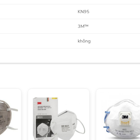
KN95
3M™
không