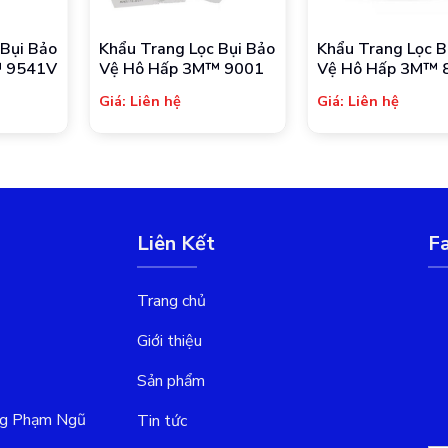
 Bụi Bảo
Khẩu Trang Lọc Bụi Bảo
Khẩu Trang Lọc B
™ 9541V
Vệ Hô Hấp 3M™ 9001
Vệ Hô Hấp 3M™ 
P2, Có Van Một C
Giá: Liên hệ
Giá: Liên hệ
10 Cái/Hộp, 24
Hộp/Thùng
Liên Kết
F
Trang chủ
Giới thiệu
Sản phẩm
ng Phạm Ngũ
Tin tức