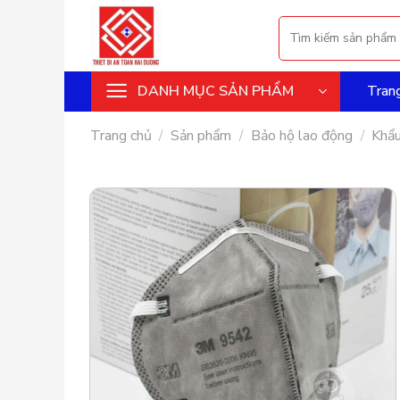
Skip
Tìm
to
kiếm:
content
DANH MỤC SẢN PHẨM
Tran
Trang chủ
/
Sản phẩm
/
Bảo hộ lao động
/
Khẩu