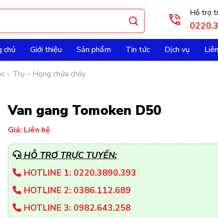
Hỗ trợ t
0220.
g chủ
Giới thiệu
Sản phẩm
Tin tức
Dịch vụ
Liê
c – Trụ – Họng chữa cháy
Van gang Tomoken D50
Giá: Liên hệ
HỖ TRỢ TRỰC TUYẾN:
HOTLINE 1: 0220.3890.393
HOTLINE 2: 0386.112.689
HOTLINE 3: 0982.643.258